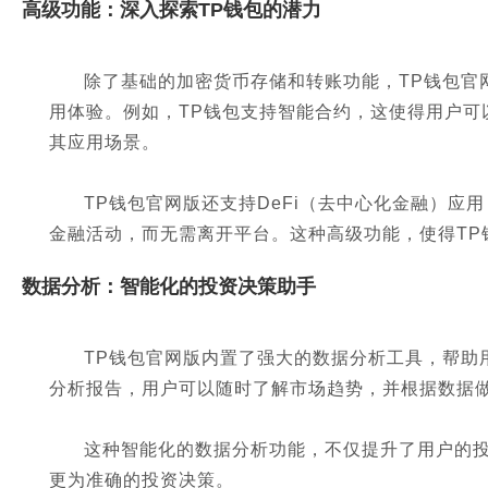
高级功能：深入探索TP钱包的潜力
除了基础的加密货币存储和转账功能，TP钱包官
用体验。例如，TP钱包支持智能合约，这使得用户可
其应用场景。
TP钱包官网版还支持DeFi（去中心化金融）
金融活动，而无需离开平台。这种高级功能，使得TP
数据分析：智能化的投资决策助手
TP钱包官网版内置了强大的数据分析工具，帮助
分析报告，用户可以随时了解市场趋势，并根据数据
这种智能化的数据分析功能，不仅提升了用户的
更为准确的投资决策。