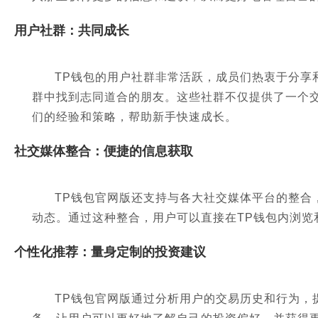
用户社群：共同成长
TP钱包的用户社群非常活跃，成员们热衷于分享
群中找到志同道合的朋友。这些社群不仅提供了一个
们的经验和策略，帮助新手快速成长。
社交媒体整合：便捷的信息获取
TP钱包官网版还支持与各大社交媒体平台的整合
动态。通过这种整合，用户可以直接在TP钱包内浏览
个性化推荐：量身定制的投资建议
TP钱包官网版通过分析用户的交易历史和行为，