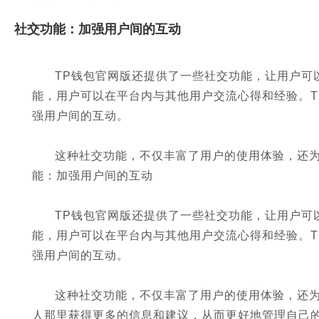
社交功能：加强用户间的互动
TP钱包官网版还提供了一些社交功能，让用户可
能，用户可以在平台内与其他用户交流心得和经验。T
强用户间的互动。
这种社交功能，不仅丰富了用户的使用体验，还为
能：加强用户间的互动
TP钱包官网版还提供了一些社交功能，让用户可
能，用户可以在平台内与其他用户交流心得和经验。T
强用户间的互动。
这种社交功能，不仅丰富了用户的使用体验，还
人那里获得更多的信息和建议，从而更好地管理自己