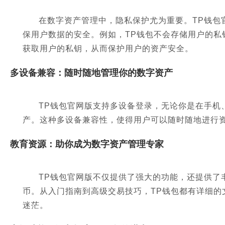
在数字资产管理中，隐私保护尤为重要。TP钱包
保用户数据的安全。例如，TP钱包不会存储用户的私
获取用户的私钥，从而保护用户的资产安全。
多设备兼容：随时随地管理你的数字资产
TP钱包官网版支持多设备登录，无论你是在手机
产。这种多设备兼容性，使得用户可以随时随地进行
教育资源：助你成为数字资产管理专家
TP钱包官网版不仅提供了强大的功能，还提供了
币。从入门指南到高级交易技巧，TP钱包都有详细的
迷茫。