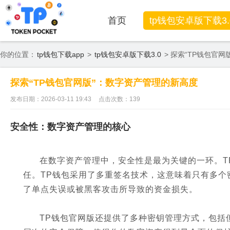
首页
tp钱包安卓版下载3.
你的位置：
tp钱包下载app
>
tp钱包安卓版下载3.0
> 探索“TP钱包官
探索“TP钱包官网版”：数字资产管理的新高度
发布日期：2026-03-11 19:43
点击次数：139
安全性：数字资产管理的核心
在数字资产管理中，安全性是最为关键的一环。T
任。TP钱包采用了多重签名技术，这意味着只有多个
了单点失误或被黑客攻击所导致的资金损失。
TP钱包官网版还提供了多种密钥管理方式，包括